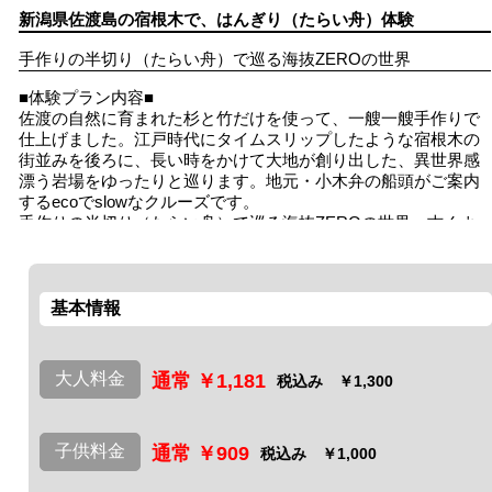
新潟県佐渡島の宿根木で、はんぎり（たらい舟）体験
手作りの半切り（たらい舟）で巡る海抜ZEROの世界
■体験プラン内容■
佐渡の自然に育まれた杉と竹だけを使って、一艘一艘手作りで
仕上げました。江戸時代にタイムスリップしたような宿根木の
街並みを後ろに、長い時をかけて大地が創り出した、異世界感
漂う岩場をゆったりと巡ります。地元・小木弁の船頭がご案内
するecoでslowなクルーズです。
手作りの半切り（たらい舟）で巡る海抜ZEROの世界。古くよ
り小木半島の人々の生活になくてはならない漁具であった半切
り。
基本情報
大人料金
通常 ￥1,181
税込み ￥1,300
子供料金
通常 ￥909
税込み ￥1,000