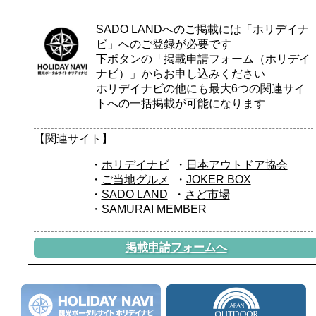
七浦荘の自慢です。
七浦荘の自慢です。
・チェックイン13：00から
・チェックイン13：00から
味はもちろんの事、ボリュ
味はもちろんの事、ボリュ
OK！
OK！
SADO LANDへのご掲載には「ホリデイナ
ームも満点で大満足間違い
ームも満点で大満足間違い
・夕食付プランでも最終チ
・夕食付プランでも最終チ
ビ」へのご登録が必要です
なし☆
なし☆
ェックイン19：30まで
ェックイン19：30まで
趣向を凝らした創作料理の
趣向を凝らした創作料理の
OK！
OK！
下ボタンの「掲載申請フォーム（ホリデイ
数々をご堪能ください！
数々をご堪能ください！
ナビ）」からお申し込みください
ホリデイナビの他にも最大6つの関連サイ
□佐渡米へのこだわり□
□佐渡米へのこだわり□
トへの一括掲載が可能になります
つやつやで上品な味わいが
つやつやで上品な味わいが
特徴の佐渡米コシヒカリ。
特徴の佐渡米コシヒカリ。
若旦那自ら育てるこだわり
若旦那自ら育てるこだわり
【関連サイト】
ぶりでお客様からも大好評
ぶりでお客様からも大好評
です！
です！
ホリデイナビ
日本アウトドア協会
ご当地グルメ
JOKER BOX
□心温まる手作り和朝食□
□心温まる手作り和朝食□
SADO LAND
さど市場
当館の朝食は一つ一つ丁寧
当館の朝食は一つ一つ丁寧
にお作りしています。
にお作りしています。
SAMURAI MEMBER
お味噌やヨーグルト、梅干
お味噌やヨーグルト、梅干
しも自家製です。
しも自家製です。
こだわりのお米はおかずと
こだわりのお米はおかずと
掲載申請フォームへ
の相性抜群！
の相性抜群！
佐渡の海でとれた新鮮な海
佐渡の海でとれた新鮮な海
の幸とご一緒にどうぞ♪
の幸とご一緒にどうぞ♪
しっかり食べて佐渡旅楽し
しっかり食べて佐渡旅楽し
みましょう！
みましょう！