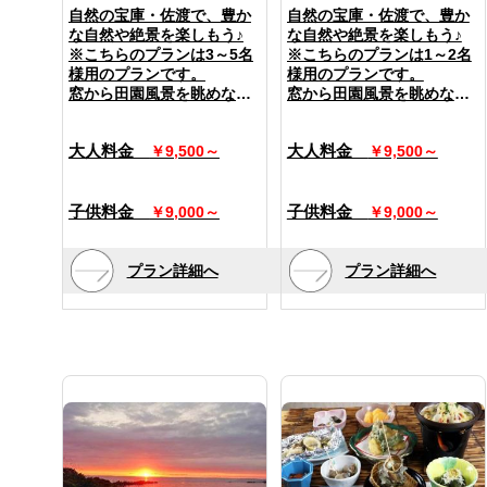
のロケーションです。
のロケーションです。
自然の宝庫・佐渡で、豊か
自然の宝庫・佐渡で、豊か
な自然や絶景を楽しもう♪
な自然や絶景を楽しもう♪
[ プラン内容 ]
[ プラン内容 ]
※こちらのプランは3～5名
※こちらのプランは1～2名
佐渡は日本で二番目に大き
佐渡は日本で二番目に大き
様用のプランです。
様用のプランです。
な島！
な島！
窓から田園風景を眺めなが
窓から田園風景を眺めなが
佐渡のツーリングは面白
佐渡のツーリングは面白
らお寛ぎいただけるお部屋
らお寛ぎいただけるお部屋
い！
い！
です。
です。
美しい海岸線と大佐渡スカ
美しい海岸線と大佐渡スカ
大人料金
大人料金
￥9,500～
￥9,500～
イライン・ドンデン山の立
イライン・ドンデン山の立
＜設備＞
＜設備＞
体感のある絶景ロードを駆
体感のある絶景ロードを駆
全室無料Wi-Fi完備
全室無料Wi-Fi完備
け抜けよう！
け抜けよう！
テレビ・冷暖房・金庫・お
テレビ・冷暖房・金庫・お
子供料金
子供料金
￥9,000～
￥9,000～
ツーリングで疲れた後は、
ツーリングで疲れた後は、
茶セット・アイロン(貸
茶セット・アイロン(貸
料理自慢の七浦荘で美味し
料理自慢の七浦荘で美味し
出)・ポット(貸出)・自動販
出)・ポット(貸出)・自動販
い創作海鮮料理を楽しもう♪
い創作海鮮料理を楽しもう♪
売機(ロビー)
売機(ロビー)
プラン詳細へ
プラン詳細へ
――★バイカー応援プラン
――★バイカー応援プラン
＜アメニティ＞
＜アメニティ＞
限定特典★――
限定特典★――
タオル・バスタオル・歯ブ
タオル・バスタオル・歯ブ
・雨風でも安心！車庫に駐
・雨風でも安心！車庫に駐
ラシ・リンスインシャンプ
ラシ・リンスインシャンプ
車できます！
車できます！
ー・ドライヤー(脱衣所)・
ー・ドライヤー(脱衣所)・
(台数限定なので心配な方は
(台数限定なので心配な方は
浴衣・羽毛布団
浴衣・羽毛布団
ご連絡ください)
ご連絡ください)
・工具や高圧洗浄機の貸し
・工具や高圧洗浄機の貸し
＼民宿と侮ることなかれ！
＼民宿と侮ることなかれ！
出しOK！
出しOK！
／
／
(貸し出しご希望の方は予約
(貸し出しご希望の方は予約
★佐渡で一番！の夕日を望
★佐渡で一番！の夕日を望
時にお申しつけください)
時にお申しつけください)
める最高のロケーション！
める最高のロケーション！
・大事な愛車の拭き上げ用
・大事な愛車の拭き上げ用