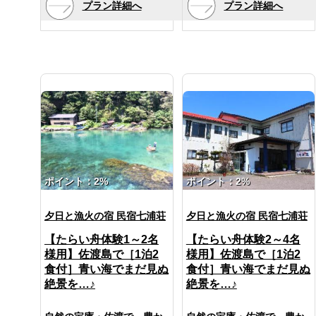
売機(ロビー)
売機(ロビー)
プラン詳細へ
プラン詳細へ
※夏季はお弁当のご提供で
――★バイカー応援プラン
きない場合がございます。
・二ツ亀
・二ツ亀
＜アメニティ＞
＜アメニティ＞
限定特典★――
その際は通常のご朝食メニ
二ツ亀は二匹の亀がうずく
二ツ亀は二匹の亀がうずく
タオル・バスタオル・歯ブ
タオル・バスタオル・歯ブ
・雨風でも安心！車庫に駐
ューとなりますのでご了承
まっているように見える
まっているように見える
ラシ・リンスインシャンプ
ラシ・リンスインシャンプ
車できます！
ください。
島。
島。
ー・ドライヤー(脱衣所)・
ー・ドライヤー(脱衣所)・
(台数限定なので心配な方は
・ご持参頂いた水筒にお水
湖の満ち引きで変わる景色
湖の満ち引きで変わる景色
浴衣・羽毛布団
浴衣・羽毛布団
ご連絡ください)
もしくはお茶をご準備いた
は絶景！
は絶景！
・工具や高圧洗浄機の貸し
します☆
＼民宿と侮ることなかれ！
＼民宿と侮ることなかれ！
□海の幸満載の創作海鮮料理
□海の幸満載の創作海鮮料理
出しOK！
これで登山の準備はOK(^^)/
／
／
□
□
(貸し出しご希望の方は予約
★佐渡で一番！の夕日を望
★佐渡で一番！の夕日を望
郷土料理「いごねり」や香
郷土料理「いごねり」や香
また、ご希望があれば「ド
時にお申しつけください)
める最高のロケーション！
める最高のロケーション！
味野菜のピザ風焼きなど
味野菜のピザ風焼きなど
ンデン山－金北山(西側）」
・大事な愛車の拭き上げ用
日本海に面した大きな窓か
日本海に面した大きな窓か
佐渡の味覚を活かした創作
佐渡の味覚を活かした創作
の登山コースへの送迎をい
タオルをプレゼント♪
らは、地平線に沈んでゆく
らは、地平線に沈んでゆく
料理を全て手作りでご提
料理を全て手作りでご提
たします。
夕日を見ることができま
夕日を見ることができま
ポイント：2%
ポイント：2%
供！
供！
□オススメツーリングスポッ
(要予約・有料6,000円～)
す。
す。
海藻の宝庫である七浦海岸
海藻の宝庫である七浦海岸
ト□
また、夜には船の漁り火が
また、夜には船の漁り火が
□海の幸満載の創作海鮮料理
ならでは、
ならでは、
夕日と漁火の宿 民宿七浦荘
夕日と漁火の宿 民宿七浦荘
輝き、星空が近くまでおり
輝き、星空が近くまでおり
・大佐渡スカイライン
□
岩海苔やながもなどが味わ
岩海苔やながもなどが味わ
てきたような夢のような景
てきたような夢のような景
郷土料理「いごねり」や香
金井と相川をつなぐ全長お
える海藻料理も♪
える海藻料理も♪
【たらい舟体験1～2名
【たらい舟体験2～4名
色。
色。
味野菜のピザ風焼きなど
よそ30kmの展望道路。
珍しい旬のお魚たちとの巡
珍しい旬のお魚たちとの巡
様用】佐渡島で［1泊2
様用】佐渡島で［1泊2
お食事をとりながら、ゆっ
お食事をとりながら、ゆっ
佐渡の味覚を活かした創作
最高地点の標高は900mを超
りあわせが楽しめるのも
りあわせが楽しめるのも
くりと横になりながら、い
くりと横になりながら、い
料理を全て手作りでご提
食付］青い海でまだ見ぬ
食付］青い海でまだ見ぬ
え、佐渡全島を俯瞰できま
お料理にとことんこだわる
お料理にとことんこだわる
つでも絶景が楽しめる最高
つでも絶景が楽しめる最高
供！
す。
絶景を…♪
絶景を…♪
七浦荘の自慢です。
七浦荘の自慢です。
のロケーションです。
のロケーションです。
海藻の宝庫である七浦海岸
味はもちろんの事、ボリュ
味はもちろんの事、ボリュ
・ドンデン山
ならでは、
ームも満点で大満足間違い
ームも満点で大満足間違い