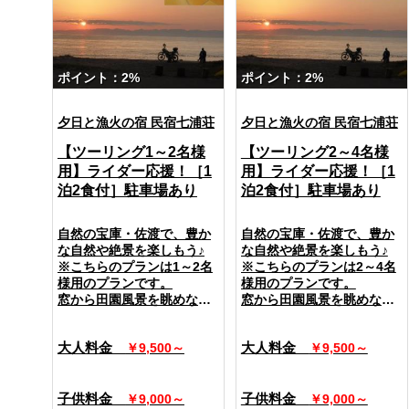
ポイント：2%
ポイント：2%
夕日と漁火の宿 民宿七浦荘
夕日と漁火の宿 民宿七浦荘
【ツーリング1～2名様
【ツーリング2～4名様
用】ライダー応援！［1
用】ライダー応援！［1
泊2食付］駐車場あり
泊2食付］駐車場あり
自然の宝庫・佐渡で、豊か
自然の宝庫・佐渡で、豊か
な自然や絶景を楽しもう♪
な自然や絶景を楽しもう♪
※こちらのプランは1～2名
※こちらのプランは2～4名
様用のプランです。
様用のプランです。
窓から田園風景を眺めなが
窓から田園風景を眺めなが
らお寛ぎいただけるお部屋
らお寛ぎいただけるお部屋
です。
です。
大人料金
大人料金
￥9,500～
￥9,500～
＜設備＞
＜設備＞
全室無料Wi-Fi完備
全室無料Wi-Fi完備
テレビ・冷暖房・金庫・お
テレビ・冷暖房・金庫・お
子供料金
子供料金
￥9,000～
￥9,000～