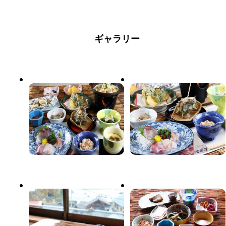
たくなる絶景が楽しめるの
らは、地平線に沈んでゆく
らは、地平線に沈んでゆく
供！
(要予約・有料6,000円～)
(要予約・有料6,000円～)
も、
夕日を見ることができま
夕日を見ることができま
海藻の宝庫である七浦海岸
七浦荘に泊まる魅力の一つ
す。
す。
□海の幸満載の創作海鮮料理
□海の幸満載の創作海鮮料理
ならでは、
です。
また、夜には船の漁り火が
また、夜には船の漁り火が
□
□
岩海苔やながもなどが味わ
特に水平線に落ちていく夕
ギャラリー
郷土料理「いごねり」や香
郷土料理「いごねり」や香
輝き、星空が近くまでおり
輝き、星空が近くまでおり
える海藻料理も♪
日がキレイな時には、
味野菜のピザ風焼きなど
味野菜のピザ風焼きなど
てきたような夢のような景
てきたような夢のような景
珍しい旬のお魚たちとの巡
全てを忘れてしまうような
佐渡の味覚を活かした創作
佐渡の味覚を活かした創作
色。
色。
りあわせが楽しめるのも
美しい光景が目の前に広が
料理を全て手作りでご提
料理を全て手作りでご提
お食事をとりながら、ゆっ
お食事をとりながら、ゆっ
お料理にとことんこだわる
っていきます。
供！
供！
くりと横になりながら、い
くりと横になりながら、い
七浦荘の自慢です。
昔ながらの懐かしい民宿の
海藻の宝庫である七浦海岸
海藻の宝庫である七浦海岸
つでも絶景が楽しめる最高
つでも絶景が楽しめる最高
味はもちろんの事、ボリュ
お部屋でごゆっくりとお寛
ならでは、
ならでは、
のロケーションです。
のロケーションです。
ームも満点で大満足間違い
ぎ下さい。
岩海苔やながもなどが味わ
岩海苔やながもなどが味わ
なし☆
[ プラン内容 ]
[ プラン内容 ]
える海藻料理も♪
える海藻料理も♪
趣向を凝らした創作料理の
□24時間入浴可能の大浴場□
佐渡島と言えばたらい舟！
佐渡島と言えばたらい舟！
珍しい旬のお魚たちとの巡
珍しい旬のお魚たちとの巡
数々をご堪能ください！
足を伸ばして寛げるお風呂
たらい舟に乗って、絶景を
たらい舟に乗って、絶景を
りあわせが楽しめるのも
りあわせが楽しめるのも
で旅の疲れを癒してくださ
巡る旅に出かけよう♪
巡る旅に出かけよう♪
お料理にとことんこだわる
お料理にとことんこだわる
□佐渡米へのこだわり□
い。
七浦荘の自慢です。
七浦荘の自慢です。
つやつやで上品な味わいが
24時間入浴可能なので、朝
たらい舟とは…桶を半分に
たらい舟とは…桶を半分に
味はもちろんの事、ボリュ
味はもちろんの事、ボリュ
特徴の佐渡米コシヒカリ。
ゆっくりと準備したい人に
切ったことから、地元では
切ったことから、地元では
ームも満点で大満足間違い
ームも満点で大満足間違い
若旦那自ら育てるこだわり
もオススメです。
ハンギリと呼ばれました。
ハンギリと呼ばれました。
なし☆
なし☆
ぶりでお客様からも大好評
空き状況により貸切利用も
狭い入り江や岩礁でも小回
狭い入り江や岩礁でも小回
趣向を凝らした創作料理の
趣向を凝らした創作料理の
です！
対応可能です。
りが利くため、磯ねぎ漁で
りが利くため、磯ねぎ漁で
数々をご堪能ください！
数々をご堪能ください！
使われていました。
使われていました。
□心温まる手作り和朝食□
□イチオシ観光スポット□
地元・小木弁の船頭さんの
地元・小木弁の船頭さんの
□佐渡米へのこだわり□
□佐渡米へのこだわり□
当館の朝食は一つ一つ丁寧
女将・若旦那が当館からの
案内を聞きながらのんびり
案内を聞きながらのんびり
つやつやで上品な味わいが
つやつやで上品な味わいが
にお作りしています。