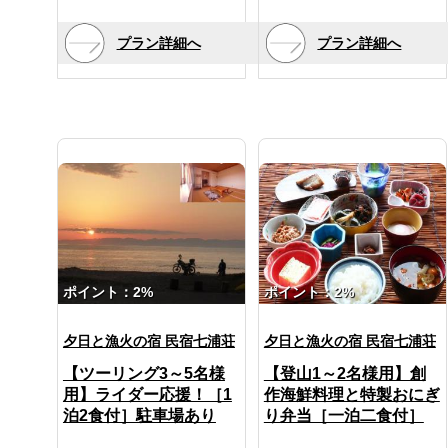
茶セット・アイロン(貸
茶セット・アイロン(貸
出)・ポット(貸出)・自動販
出)・ポット(貸出)・自動販
売機(ロビー)
売機(ロビー)
プラン詳細へ
プラン詳細へ
＜アメニティ＞
＜アメニティ＞
タオル・バスタオル・歯ブ
タオル・バスタオル・歯ブ
ラシ・リンスインシャンプ
ラシ・リンスインシャンプ
ー・ドライヤー(脱衣所)・
ー・ドライヤー(脱衣所)・
浴衣・羽毛布団
浴衣・羽毛布団
＼民宿と侮ることなかれ！
＼民宿と侮ることなかれ！
／
／
★佐渡で一番！の夕日を望
★佐渡で一番！の夕日を望
める最高のロケーション！
める最高のロケーション！
日本海に面した大きな窓か
日本海に面した大きな窓か
らは、地平線に沈んでゆく
らは、地平線に沈んでゆく
夕日を見ることができま
夕日を見ることができま
ポイント：2%
ポイント：2%
す。
す。
また、夜には船の漁り火が
また、夜には船の漁り火が
夕日と漁火の宿 民宿七浦荘
夕日と漁火の宿 民宿七浦荘
輝き、星空が近くまでおり
輝き、星空が近くまでおり
てきたような夢のような景
てきたような夢のような景
【ツーリング3～5名様
【登山1～2名様用】創
色。
色。
用】ライダー応援！［1
作海鮮料理と特製おにぎ
お食事をとりながら、ゆっ
お食事をとりながら、ゆっ
くりと横になりながら、い
くりと横になりながら、い
泊2食付］駐車場あり
り弁当［一泊二食付］
つでも絶景が楽しめる最高
つでも絶景が楽しめる最高