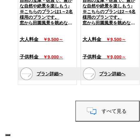
自然の宝庫・佐渡で、豊か
自然の宝庫・佐渡で、豊か
[ プラン内容 ]
[ プラン内容 ]
大佐渡山地のほぼ中央に位
岩海苔やながもなどが味わ
なし☆
なし☆
な自然や絶景を楽しもう♪
な自然や絶景を楽しもう♪
佐渡観光は自然を満喫して
佐渡観光は自然を満喫して
置し、3つの山を合わせた高
える海藻料理も♪
趣向を凝らした創作料理の
趣向を凝らした創作料理の
※こちらのプランは1～2名
※こちらのプランは2～4名
こそ！
こそ！
原地帯の総称として「ドン
珍しい旬のお魚たちとの巡
数々をご堪能ください！
数々をご堪能ください！
様用のプランです。
様用のプランです。
△▲△佐渡山トレッキング
△▲△佐渡山トレッキング
デン山」と呼ばれていま
りあわせが楽しめるのも
窓から田園風景を眺めなが
窓から田園風景を眺めなが
を楽しみたい！△▲△
を楽しみたい！△▲△
す。
お料理にとことんこだわる
□佐渡米へのこだわり□
□佐渡米へのこだわり□
らお寛ぎいただけるお部屋
らお寛ぎいただけるお部屋
という方にオススメのプラ
という方にオススメのプラ
佐渡市全体が見渡せます♪
七浦荘の自慢です。
つやつやで上品な味わいが
つやつやで上品な味わいが
です。
です。
ンです♪
ンです♪
味はもちろんの事、ボリュ
特徴の佐渡米コシヒカリ。
特徴の佐渡米コシヒカリ。
大人料金
大人料金
￥9,500～
￥9,500～
・加茂湖
ームも満点で大満足間違い
若旦那自ら育てるこだわり
若旦那自ら育てるこだわり
＜設備＞
＜設備＞
――★登山プラン限定特典
――★登山プラン限定特典
周囲約17kmで新潟県最大の
なし☆
ぶりでお客様からも大好評
ぶりでお客様からも大好評
全室無料Wi-Fi完備
全室無料Wi-Fi完備
★――
★――
湖で日本百景の一つ。
趣向を凝らした創作料理の
です！
です！
テレビ・冷暖房・金庫・お
テレビ・冷暖房・金庫・お
・ご朝食を『特製おにぎり
・ご朝食を『特製おにぎり
子供料金
子供料金
￥9,000～
￥9,000～
美しい景観を楽しむことが
数々をご堪能ください！
茶セット・アイロン(貸
茶セット・アイロン(貸
弁当』に変更いたします！
弁当』に変更いたします！
できます。
□心温まる手作り和朝食□
□心温まる手作り和朝食□
出)・ポット(貸出)・自動販
出)・ポット(貸出)・自動販
※夏季はお弁当のご提供で
※夏季はお弁当のご提供で
□佐渡米へのこだわり□
当館の朝食は一つ一つ丁寧
当館の朝食は一つ一つ丁寧
売機(ロビー)
売機(ロビー)
きない場合がございます。
きない場合がございます。
・二ツ亀
プラン詳細へ
プラン詳細へ
つやつやで上品な味わいが
にお作りしています。
にお作りしています。
その際は通常のご朝食メニ
その際は通常のご朝食メニ
二ツ亀は二匹の亀がうずく
特徴の佐渡米コシヒカリ。
お味噌やヨーグルト、梅干
お味噌やヨーグルト、梅干
＜アメニティ＞
＜アメニティ＞
ューとなりますのでご了承
ューとなりますのでご了承
まっているように見える
若旦那自ら育てるこだわり
しも自家製です。
しも自家製です。
タオル・バスタオル・歯ブ
タオル・バスタオル・歯ブ
ください。
ください。
島。
ぶりでお客様からも大好評
こだわりのお米はおかずと
こだわりのお米はおかずと
ラシ・リンスインシャンプ
ラシ・リンスインシャンプ
・ご持参頂いた水筒にお水
・ご持参頂いた水筒にお水
湖の満ち引きで変わる景色
です！
の相性抜群！
の相性抜群！
ー・ドライヤー(脱衣所)・
ー・ドライヤー(脱衣所)・
もしくはお茶をご準備いた
もしくはお茶をご準備いた
は絶景！
佐渡の海でとれた新鮮な海
佐渡の海でとれた新鮮な海
浴衣・羽毛布団
浴衣・羽毛布団
します☆
します☆
□贅沢な景色を眺めながら寛
の幸とご一緒にどうぞ♪
の幸とご一緒にどうぞ♪
□海の幸満載の創作海鮮料理
これで登山の準備はOK(^^)/
これで登山の準備はOK(^^)/
ぐお部屋□
しっかり食べて佐渡旅楽し
しっかり食べて佐渡旅楽し
＼民宿と侮ることなかれ！
＼民宿と侮ることなかれ！
□
漁火、夕日、田園とお部屋
みましょう！
みましょう！
／
／
郷土料理「いごねり」や香
また、ご希望があれば「ド
また、ご希望があれば「ド
によって見える景色は
★佐渡で一番！の夕日を望
★佐渡で一番！の夕日を望
味野菜のピザ風焼きなど
ンデン山－金北山(西側）」
ンデン山－金北山(西側）」
様々。
める最高のロケーション！
める最高のロケーション！
佐渡の味覚を活かした創作
の登山コースへの送迎をい
の登山コースへの送迎をい
またお部屋を変えて泊まり
日本海に面した大きな窓か
日本海に面した大きな窓か
料理を全て手作りでご提
たします。
たします。