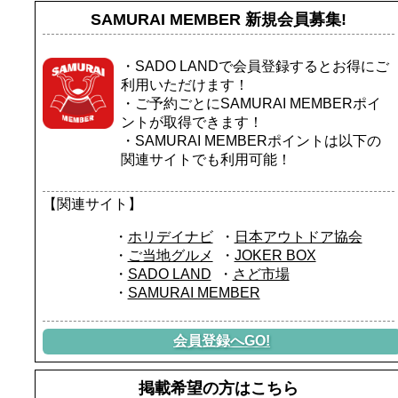
上500円
上500円
足を伸ばして寛げるお風呂
足を伸ばして寛げるお風呂
SAMURAI MEMBER
新規会員募集!
※たらい舟の体験料金は含
※たらい舟の体験料金は含
で旅の疲れを癒してくださ
で旅の疲れを癒してくださ
まれておりません。別途現
まれておりません。別途現
い。
い。
地にてご精算ください。
地にてご精算ください。
24時間入浴可能なので、朝
24時間入浴可能なので、朝
・SADO LANDで会員登録するとお得にご
※気象、波浪状態によりコ
※気象、波浪状態によりコ
ゆっくりと準備したい人に
ゆっくりと準備したい人に
利用いただけます！
ース変更、運休の場合があ
ース変更、運休の場合があ
もオススメです。
もオススメです。
・ご予約ごとにSAMURAI MEMBERポイ
ります。
ります。
空き状況により貸切利用も
空き状況により貸切利用も
ントが取得できます！
また安全のため、救命胴衣
また安全のため、救命胴衣
対応可能です。
対応可能です。
の着用をお願いしておりま
の着用をお願いしておりま
・SAMURAI MEMBERポイントは以下の
□イチオシ観光スポット□
□イチオシ観光スポット□
す。
す。
関連サイトでも利用可能！
女将・若旦那が当館からの
女将・若旦那が当館からの
□海の幸満載の創作海鮮料理
□海の幸満載の創作海鮮料理
オススメ観光コースもご案
オススメ観光コースもご案
□
□
内致します。
内致します。
【関連サイト】
郷土料理「いごねり」や香
郷土料理「いごねり」や香
お気軽にご相談くださいま
お気軽にご相談くださいま
味野菜のピザ風焼きなど
味野菜のピザ風焼きなど
せ！
せ！
ホリデイナビ
日本アウトドア協会
佐渡の味覚を活かした創作
佐渡の味覚を活かした創作
（車での所要時間）
（車での所要時間）
ご当地グルメ
JOKER BOX
料理を全て手作りでご提
料理を全て手作りでご提
・北沢浮遊選鉱場跡（約13
・北沢浮遊選鉱場跡（約13
SADO LAND
さど市場
供！
供！
分）
分）
SAMURAI MEMBER
海藻の宝庫である七浦海岸
海藻の宝庫である七浦海岸
・佐渡金山（約16分）
・佐渡金山（約16分）
ならでは、
ならでは、
・尖閣湾揚島遊園（約23
・尖閣湾揚島遊園（約23
岩海苔やながもなどが味わ
岩海苔やながもなどが味わ
分）
分）
会員登録へGO!
える海藻料理も♪
える海藻料理も♪
珍しい旬のお魚たちとの巡
珍しい旬のお魚たちとの巡
□快適な佐渡旅のお手伝い□
□快適な佐渡旅のお手伝い□
りあわせが楽しめるのも
りあわせが楽しめるのも
・当日予約大歓迎！12時ま
・当日予約大歓迎！12時ま
掲載希望の方はこちら
お料理にとことんこだわる
お料理にとことんこだわる
で受け付けております。
で受け付けております。