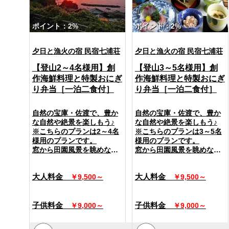
日本海に面した大きな窓か
日本海に面した大きな窓か
タオルをプレゼント♪
タオルをプレゼント♪
らは、地平線に沈んでゆく
らは、地平線に沈んでゆく
夕日を見ることができま
夕日を見ることができま
ポイント：2%
ポイント：2%
□オススメツーリングスポッ
□オススメツーリングスポッ
す。
す。
ト□
ト□
また、夜には船の漁り火が
また、夜には船の漁り火が
夕日と漁火の宿 民宿七浦荘
夕日と漁火の宿 民宿七浦荘
輝き、星空が近くまでおり
輝き、星空が近くまでおり
・大佐渡スカイライン
・大佐渡スカイライン
てきたような夢のような景
てきたような夢のような景
金井と相川をつなぐ全長お
金井と相川をつなぐ全長お
【登山2～4名様用】創
【登山3～5名様用】創
色。
色。
よそ30kmの展望道路。
よそ30kmの展望道路。
作海鮮料理と特製おにぎ
作海鮮料理と特製おにぎ
お食事をとりながら、ゆっ
お食事をとりながら、ゆっ
最高地点の標高は900mを超
最高地点の標高は900mを超
くりと横になりながら、い
くりと横になりながら、い
り弁当［一泊二食付］
り弁当［一泊二食付］
え、佐渡全島を俯瞰できま
え、佐渡全島を俯瞰できま
つでも絶景が楽しめる最高
つでも絶景が楽しめる最高
す。
す。
のロケーションです。
のロケーションです。
自然の宝庫・佐渡で、豊か
自然の宝庫・佐渡で、豊か
・ドンデン山
・ドンデン山
な自然や絶景を楽しもう♪
な自然や絶景を楽しもう♪
[ プラン内容 ]
[ プラン内容 ]
大佐渡山地のほぼ中央に位
大佐渡山地のほぼ中央に位
※こちらのプランは2～4名
※こちらのプランは3～5名
佐渡は日本で二番目に大き
佐渡観光は自然を満喫して
置し、3つの山を合わせた高
置し、3つの山を合わせた高
様用のプランです。
様用のプランです。
な島！
こそ！
原地帯の総称として「ドン
原地帯の総称として「ドン
窓から田園風景を眺めなが
窓から田園風景を眺めなが
佐渡のツーリングは面白
△▲△佐渡山トレッキング
デン山」と呼ばれていま
デン山」と呼ばれていま
らお寛ぎいただけるお部屋
らお寛ぎいただけるお部屋
い！
を楽しみたい！△▲△
す。
す。
です。
です。
美しい海岸線と大佐渡スカ
という方にオススメのプラ
佐渡市全体が見渡せます♪
佐渡市全体が見渡せます♪
大人料金
大人料金
￥9,500～
￥9,500～
イライン・ドンデン山の立
ンです♪
＜設備＞
＜設備＞
体感のある絶景ロードを駆
・加茂湖
・加茂湖
全室無料Wi-Fi完備
全室無料Wi-Fi完備
――★登山プラン限定特典
け抜けよう！
周囲約17kmで新潟県最大の
周囲約17kmで新潟県最大の
テレビ・冷暖房・金庫・お
テレビ・冷暖房・金庫・お
子供料金
子供料金
￥9,000～
￥9,000～
★――
ツーリングで疲れた後は、
湖で日本百景の一つ。
湖で日本百景の一つ。
茶セット・アイロン(貸
茶セット・アイロン(貸
・ご朝食を『特製おにぎり
料理自慢の七浦荘で美味し
美しい景観を楽しむことが
美しい景観を楽しむことが
出)・ポット(貸出)・自動販
出)・ポット(貸出)・自動販
弁当』に変更いたします！
い創作海鮮料理を楽しもう♪
できます。
できます。