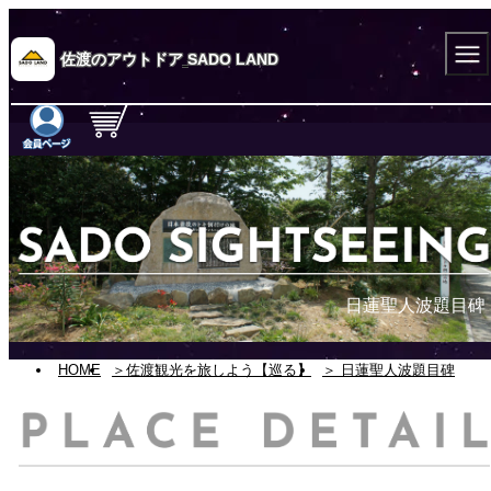
佐渡のアウトドア
SADO LAND
日蓮聖人波題目碑
HOME
＞佐渡観光を旅しよう【巡る】
＞ 日蓮聖人波題目碑