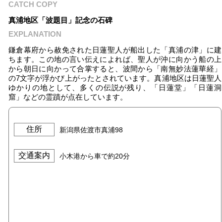
CATCH COPY
真浦地区「波題目」記念の石碑
EXPLANATION
鎌倉幕府から赦免された日蓮聖人が船出した「真浦の津」に建
ちます。この地の言い伝えによれば、聖人が沖に向かう船の上
から朝日に向かって合掌すると、波間から「南無妙法蓮華経」
の7文字が浮かび上がったとされています。真浦地区は日蓮聖人
ゆかりの地として、多くの伝説が残り、「日蓮堂」「日蓮洞
窟」などの霊蹟が点在しています。
住所
新潟県佐渡市真浦98
交通案内
小木港から車で約20分